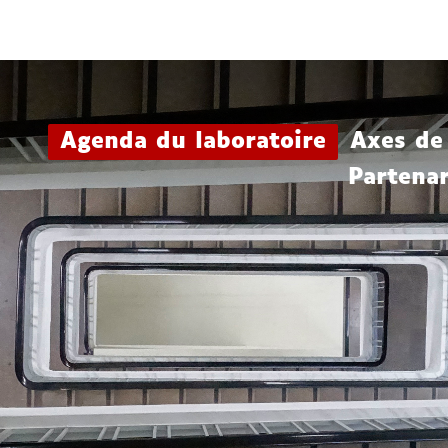
Aller
Navigation
Accès
Connexion
au
directs
contenu
Agenda du laboratoire
Axes de
Partenar