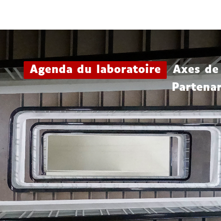
Aller
Navigation
Accès
Connexion
au
directs
contenu
Agenda du laboratoire
Axes de
Partenar