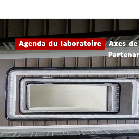
Aller
Navigation
Accès
Connexion
au
directs
contenu
Agenda du laboratoire
Axes de
Partenar