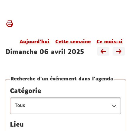
Vous
Accueil
êtes
Agenda
ici :
du
Aujourd'hui
Cette semaine
Ce mois-ci
laboratoire
dimanche 06 avril 2025
Recherche d'un événement dans l'agenda
Catégorie
Lieu