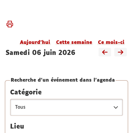
Vous
Accueil
êtes
Agenda
ici :
du
Aujourd'hui
Cette semaine
Ce mois-ci
laboratoire
samedi 06 juin 2026
Recherche d'un événement dans l'agenda
Catégorie
Lieu