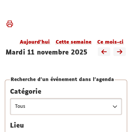
Vous
Accueil
êtes
Agenda
ici :
du
Aujourd'hui
Cette semaine
Ce mois-ci
laboratoire
mardi 11 novembre 2025
Recherche d'un événement dans l'agenda
Catégorie
Lieu