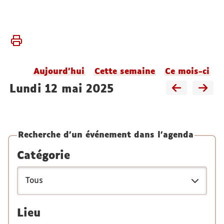
Vous
Accueil
êtes
Agenda
ici :
du
Aujourd'hui
Cette semaine
Ce mois-ci
laboratoire
lundi 12 mai 2025
Recherche d'un événement dans l'agenda
Catégorie
Lieu