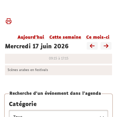
Vous
Accueil
êtes
Agenda
ici :
du
Aujourd'hui
Cette semaine
Ce mois-ci
laboratoire
mercredi 17 juin 2026
09:15 à 17:15
Scènes arabes en festivals
Recherche d'un événement dans l'agenda
Catégorie