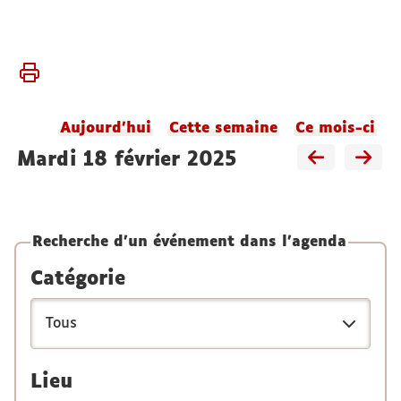
Vous
Accueil
êtes
Agenda
ici :
du
Aujourd'hui
Cette semaine
Ce mois-ci
laboratoire
mardi 18 février 2025
Recherche d'un événement dans l'agenda
Catégorie
Lieu