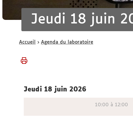
Jeudi 18 juin 
Vous
Accueil
Agenda du laboratoire
êtes
ici :
jeudi 18 juin 2026
10:00 à 12:00