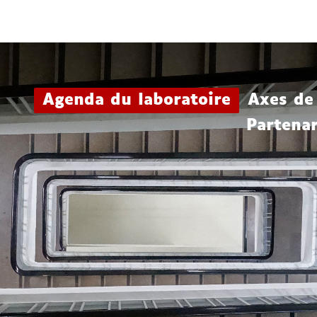
Aller
Navigation
Accès
Connexion
au
directs
contenu
Agenda du laboratoire
Axes de
Partenar