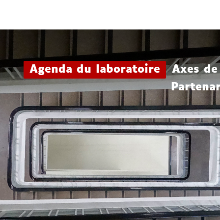
Aller
Navigation
Accès
Connexion
au
directs
contenu
Agenda du laboratoire
Axes de
Partenar