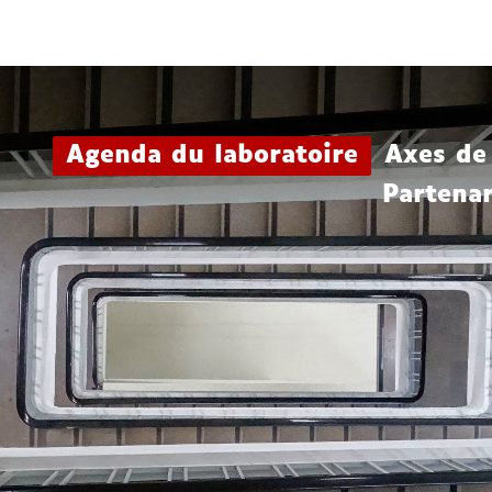
Aller
Navigation
Accès
Connexion
au
directs
contenu
Agenda du laboratoire
Axes de
Partenar