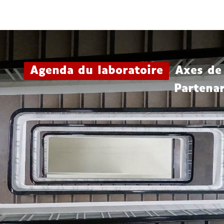
Aller
Navigation
Accès
Connexion
au
directs
contenu
Agenda du laboratoire
Axes de
Partenar