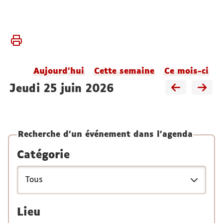
Vous
Accueil
êtes
Agenda
ici :
du
Aujourd'hui
Cette semaine
Ce mois-ci
laboratoire
jeudi 25 juin 2026
Recherche d'un événement dans l'agenda
Catégorie
Lieu