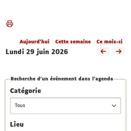
Vous
Accueil
êtes
Agenda
ici :
du
Aujourd'hui
Cette semaine
Ce mois-ci
laboratoire
lundi 29 juin 2026
Recherche d'un événement dans l'agenda
Catégorie
Lieu