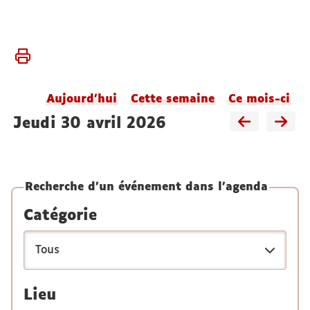
Vous
Accueil
êtes
Agenda
ici :
du
Aujourd'hui
Cette semaine
Ce mois-ci
laboratoire
jeudi 30 avril 2026
Recherche d'un événement dans l'agenda
Catégorie
Lieu