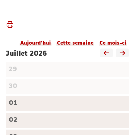
Vous
Accueil
êtes
Agenda
ici :
du
Aujourd'hui
Cette semaine
Ce mois-ci
laboratoire
juillet 2026
29
30
01
02