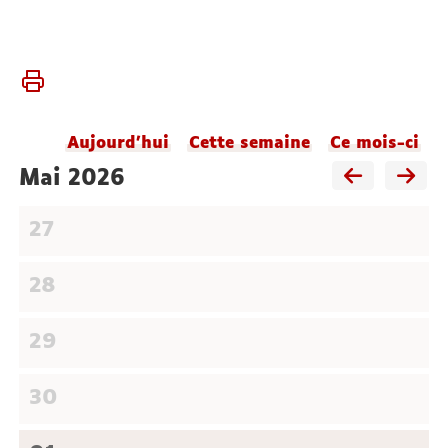
Vous
Accueil
êtes
Agenda
ici :
du
Aujourd'hui
Cette semaine
Ce mois-ci
laboratoire
mai 2026
27
28
29
30