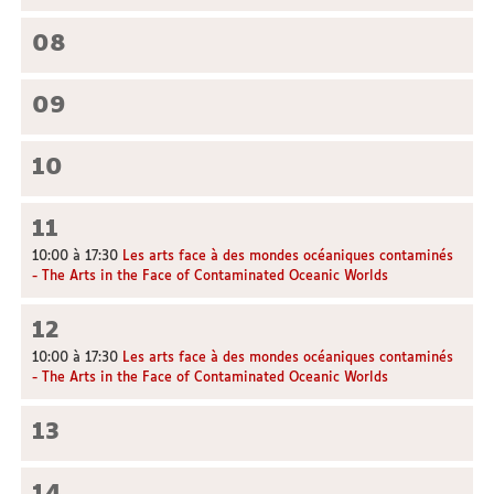
08
09
10
11
10:00 à 17:30
Les arts face à des mondes océaniques contaminés
- The Arts in the Face of Contaminated Oceanic Worlds
12
10:00 à 17:30
Les arts face à des mondes océaniques contaminés
- The Arts in the Face of Contaminated Oceanic Worlds
13