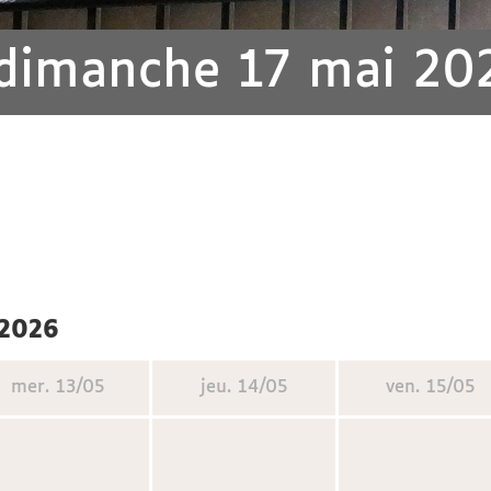
 dimanche 17 mai 20
 2026
mer.
13/05
jeu.
14/05
ven.
15/05