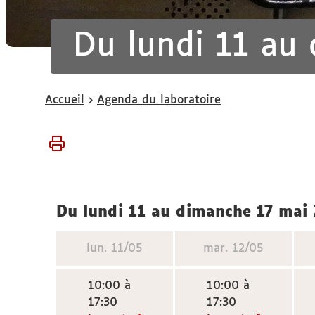
Du lundi 11 au
Vous
Accueil
Agenda du laboratoire
êtes
ici :
du lundi 11 au dimanche 17 mai
lun.
11/05
mar.
12/05
10:00 à
10:00 à
17:30
17:30