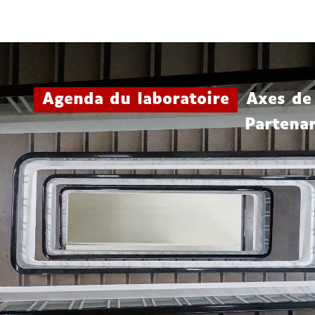
Aller
Navigation
Accès
Connexion
au
directs
contenu
Agenda du laboratoire
Axes de
Partenar