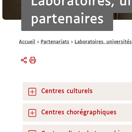
Laboratoires, u
partenaires
Vous
Accueil
Partenariats
Laboratoires, université
êtes
ici :
Centres culturels
Centres chorégraphiques