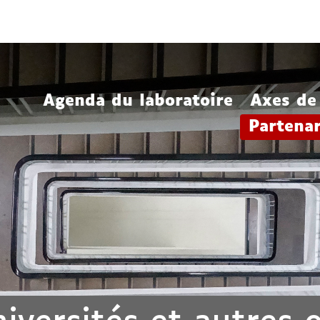
Aller
Navigation
Accès
Connexion
au
directs
contenu
Agenda du laboratoire
Axes de
Partenar