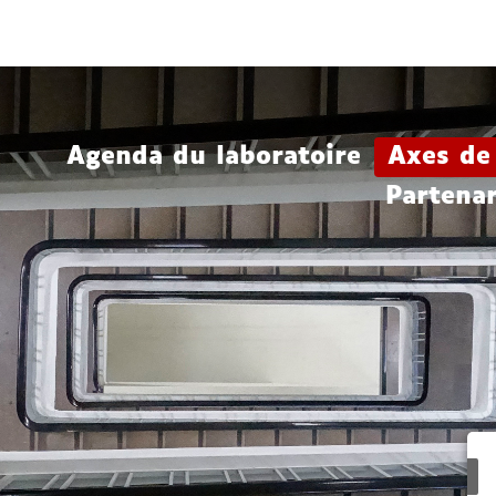
Aller
Navigation
Accès
Connexion
au
directs
contenu
Agenda du laboratoire
Axes de
Partenar