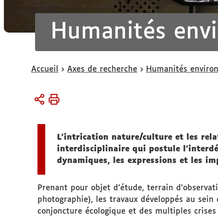
Humanités env
Vous
Accueil
Axes de recherche
Humanités enviro
êtes
ici :
L’intrication nature/culture et les 
interdisciplinaire qui postule l’inter
dynamiques, les expressions et les imp
Prenant pour objet d’étude, terrain d’observati
photographie), les travaux développés au sein 
conjoncture écologique et des multiples crises q