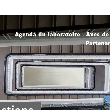
Aller
Navigation
Accès
Connexion
au
directs
contenu
Agenda du laboratoire
Axes de
Partenar