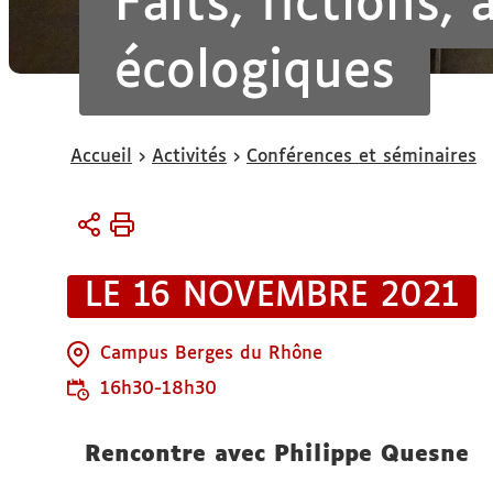
Faits, fictions, 
écologiques
Vous
Accueil
Activités
Conférences et séminaires
êtes
ici :
LE 16 NOVEMBRE 2021
Campus Berges du Rhône
16h30-18h30
Rencontre avec Philippe Quesne