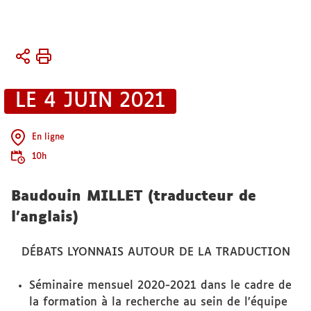
Vous
Accueil
êtes
Activités
ici :
LE 4 JUIN 2021
Conférences
et
séminaires
En ligne
10h
Baudouin MILLET (traducteur de
l’anglais)
DÉBATS LYONNAIS AUTOUR DE LA TRADUCTION
Séminaire mensuel 2020-2021 dans le cadre de
la formation à la recherche au sein de l’équipe