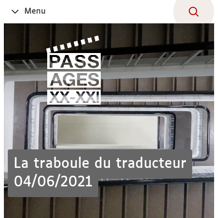
Aller
Navigation
Accès
Connexion
Menu
Ouvrir
au
directs
le
contenu
La traboule du traducteur
04/06/2021