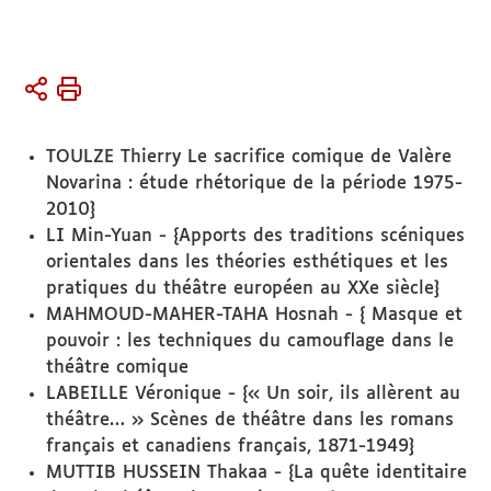
Vous
Accueil
êtes
Activités
ici :
TOULZE Thierry Le sacrifice comique de Valère
Soutenances
Novarina : étude rhétorique de la période 1975-
de thèses et
2010}
d’HDR
LI Min-Yuan - {Apports des traditions scéniques
orientales dans les théories esthétiques et les
pratiques du théâtre européen au XXe siècle}
MAHMOUD-MAHER-TAHA Hosnah - { Masque et
pouvoir : les techniques du camouflage dans le
théâtre comique
LABEILLE Véronique - {« Un soir, ils allèrent au
théâtre… » Scènes de théâtre dans les romans
français et canadiens français, 1871-1949}
MUTTIB HUSSEIN Thakaa - {La quête identitaire