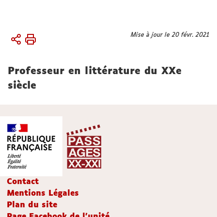
Vous
Mise à jour le 20 févr. 2021
Accueil
êtes
Membres
ici :
Professeur en littérature du XXe
Chercheur.es
titulaires
siècle
Contact
Mentions Légales
Plan du site
Page Facebook de l'unité