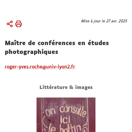
Vous
Mise à jour le 27 avr. 2025
Accueil
êtes
Membres
ici :
Maître de conférences en études
Chercheur.es
titulaires
photographiques
roger-yves.roche@univ-lyon2.fr
Littérature & images