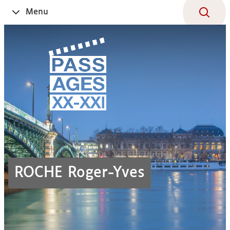
Aller
Navigation
Accès
Connexion
Menu
Ouvrir
au
directs
le
contenu
ROCHE Roger-Yves