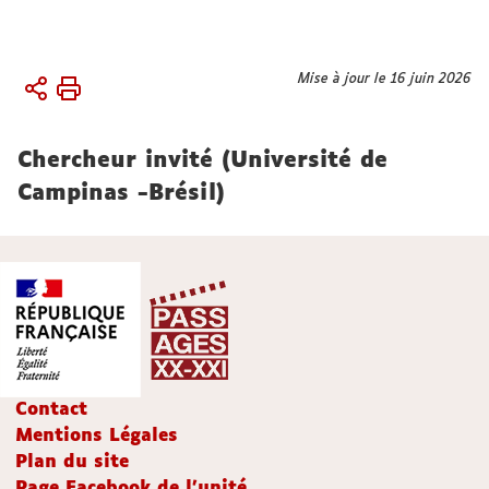
Vous
Mise à jour le 16 juin 2026
Accueil
êtes
Membres
ici :
Chercheur invité (Université de
Chercheur.es
associé.es
Campinas -Brésil)
Contact
Mentions Légales
Plan du site
Page Facebook de l'unité