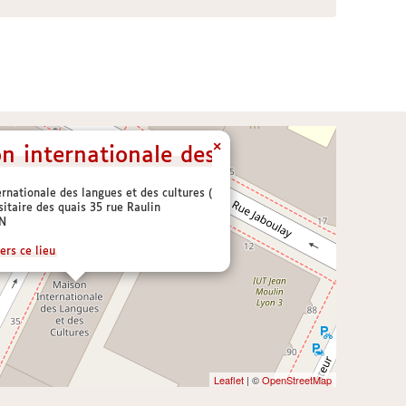
×
n internationale des langues et des c
rnationale des langues et des cultures (MILC)
sitaire des quais 35 rue Raulin
N
ers ce lieu
Leaflet
| ©
OpenStreetMap