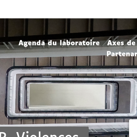
Aller
Navigation
Accès
Connexion
au
directs
contenu
Agenda du laboratoire
Axes de
Partenar