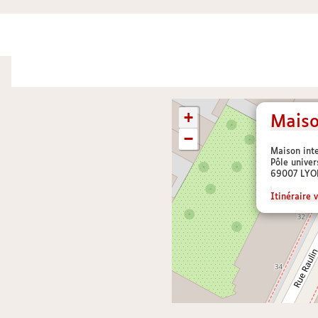
+
Maiso
−
Maison inte
Pôle univer
69007 LYO
Itinéraire v