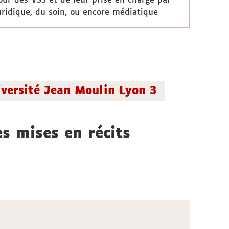
our des VSS et de leur prise en charge par
juridique, du soin, ou encore médiatique
niversité Jean Moulin Lyon 3
es mises en récits