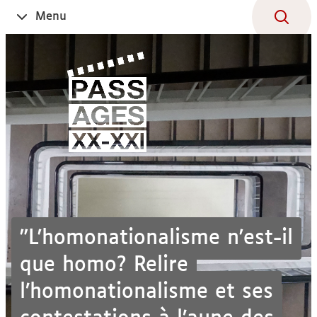
Aller
Navigation
Accès
Connexion
Menu
Ouvrir
au
directs
le
contenu
"L'homonationalisme n'est-il
que homo? Relire
l’homonationalisme et ses