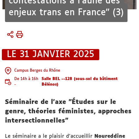
contestations à l’aune des
enjeux trans en France" (3)
Vous
Accueil
êtes
Activités
ici :
LE 31 JANVIER 2025
Conférences
et
séminaires
Campus Berges du Rhône
De 14h à 16h
Salle BEL --128 (sous-sol du bâtiment
-
Bélénos)
Séminaire de l'axe "Études sur le
genre, théories féministes, approches
intersectionnelles"
Le séminaire a le plaisir d'accueillir
Noureddine