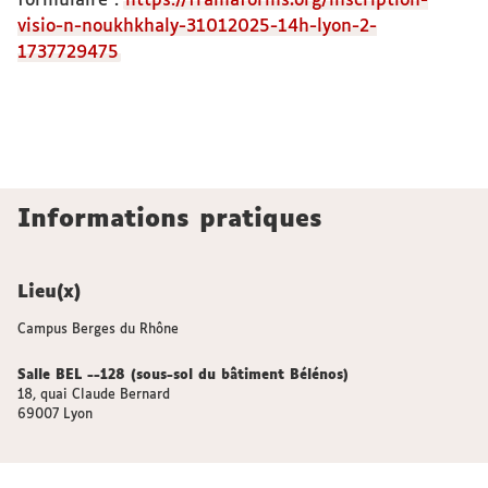
formulaire :
https://framaforms.org/inscription-
visio-n-noukhkhaly-31012025-14h-lyon-2-
1737729475
Informations pratiques
Lieu(x)
Campus Berges du Rhône
Salle BEL --128 (sous-sol du bâtiment Bélénos)
18, quai Claude Bernard
69007 Lyon