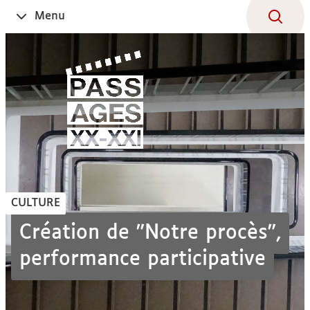
Aller
Navigation
Accès
Connexion
Menu
Ouvrir
au
directs
le
contenu
CULTURE
Création de "Notre procès",
performance participative