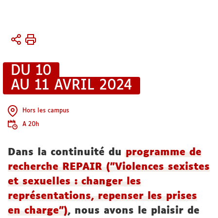
Vous
Accueil
êtes
Activités
ici :
DU 10
Conférences
AU 11 AVRIL 2024
et
séminaires
Hors les campus
A 20h
Dans la continuité du
programme de
recherche REPAIR ("Violences sexistes
et sexuelles : changer les
représentations, repenser les prises
en charge")
, nous avons le plaisir de