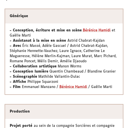
Générique
- Conception, écriture et mise en scène
Bérénice Hamidi
et
Gaëlle Marti
- Assistanat à la mise en scène
Astrid Chabrat-Kajdan
- Avec
Éric Massé, Adèle Gascuel / Astrid Chabrat-Kajdan,
Stéphanie Hennette-Vauchez, Laure Ignace, Catherine Le
Magueresse, Hélène Merlin-Kajman, Laure Murat, Marc Pichard,
Romane Poncet, Mélis Demir, Amélie Djaoudo
- Collaboration artistique
Manon Worms
- Conception lumière
Quentin Chambeaud / Blandine Granier
- Scénographie
Mathilde Vallantin-Dulac
- Affiche
Philippe Squarzoni
- Film
Emmanuel Manzano /
Bérénice Hamidi
/ Gaëlle Marti
Production
Projet porté
au sein de la compagnie Sorcières et compagnie