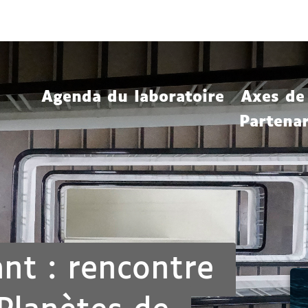
Aller
Navigation
Accès
Connexion
au
directs
contenu
Agenda du laboratoire
Axes de
Partenar
ant : rencontre