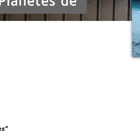
Planètes de
es"