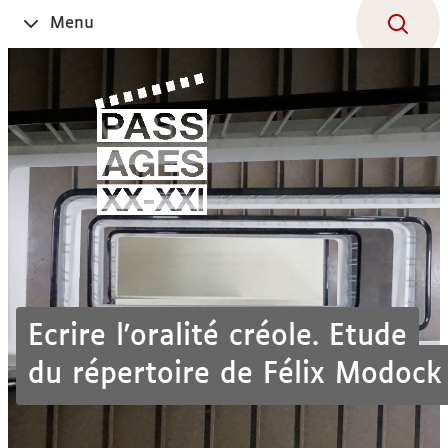
Aller
Navigation
Accès
Connexion
Menu
Ouvrir
au
directs
le
contenu
Ecrire l'oralité créole. Etude
du répertoire de Félix Modock