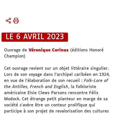
Vous
Accueil
êtes
Activités
ici :
LE 6 AVRIL 2023
Publications
Ouvrage de
Véronique Corinus
(éditions Honoré
Champion)
Cet ouvrage revient sur un objet littéraire singulier.
Lors de son voyage dans l’archipel caribéen en 1924,
en vue de l’élaboration de son recueil :
Folk-Lore of
the Antilles, French and English
, la folkloriste
américaine Elsie Clews Parsons rencontre Félix
Modock. Cet étrange petit planteur en marge de sa
société s’avère être un conteur prolifique qui
participe à son projet de revalorisation des cultures