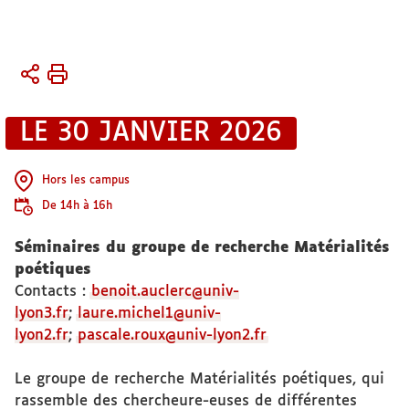
Vous
Accueil
êtes
Activités
ici :
LE 30 JANVIER 2026
Conférences
et
séminaires
Hors les campus
De 14h à 16h
Séminaires du groupe de recherche Matérialités
poétiques
Contacts :
benoit.auclerc@univ-
lyon3.fr
;
laure.michel1@univ-
lyon2.fr
;
pascale.roux@univ-lyon2.fr
Le groupe de recherche Matérialités poétiques, qui
rassemble des chercheure-euses de différentes