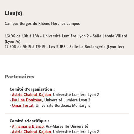
Lieu(x)
Campus Berges du Rhône, Hors les campus
16/06 de 10h à 18h - Université Lumière Lyon 2 - Salle Léonie Villard
(Lyon 7e)
17 /06 de 9h15 à 17h15 - Les SUBS - Salle La Boulangerie (Lyon 1er)
Partenaires
Comité d’organisation :
•
Astrid Chabrat-Kajdan
, Université Lumière Lyon 2
•
Pauline Donizeau
, Université Lumière Lyon 2
•
Omar Fertat
, Université Bordeaux Montaigne
Comité scientifique :
•
Annamaria Bianco
, Aix-Marseille Université
•
Astrid Chabrat-Kajdan
, Université Lumière Lyon 2