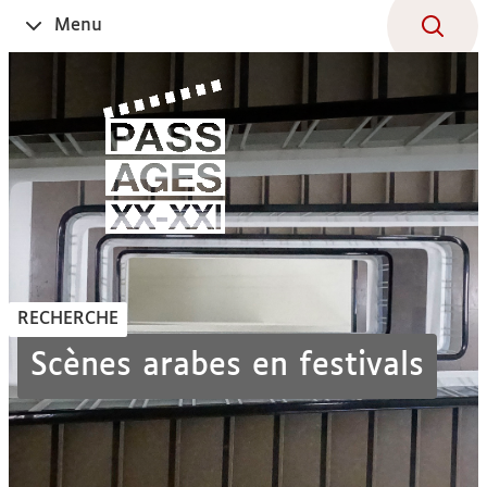
Aller
Navigation
Accès
Connexion
Menu
Ouvrir
au
directs
le
contenu
RECHERCHE
Scènes arabes en festivals