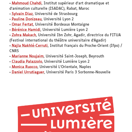
•
Mahmoud Chahdi
, Institut supérieur d’art dramatique et
d’animation culturelle (ISADAC), Rabat, Maroc
•
Sylvain Diaz
, Université de Strasbourg
•
Pauline Donizeau
, Université Lyon 2
•
Omar Fertat
, Université Bordeaux Montaigne
•
Bérénice Hamidi
, Université Lumière Lyon 2
•
Zohra Makach
, Université Ibn Zohr, Agadir, directrice du FITUA
(Festival international du théâtre universitaire d’Agadir)
•
Najla Nakhlé-Cerruti
, Institut français du Proche-Orient (Ifpo) /
CNRS
•
Marianne Noujaim
, Université Saint-Joseph, Beyrouth
•
Claudia Palazzolo
, Université Lumière Lyon 2
•
Monica Ruocco
, Université L’Orientale, Naples
•
Daniel Urrutiaguer
, Université Paris 3 Sorbonne-Nouvelle