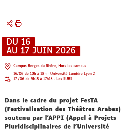
Vous
Accueil
êtes
ici :
Activités
DU 16
AU 17 JUIN 2026
Colloques
et
journées
Campus Berges du Rhône, Hors les campus
d’étude
16/06 de 10h à 18h - Université Lumière Lyon 2
17 /06 de 9h15 à 17h15 - Les SUBS
Dans le cadre du projet FesTA
(Festivalisation des Théâtres Arabes)
soutenu par l'APPI (Appel à Projets
Pluridisciplinaires de l'Université